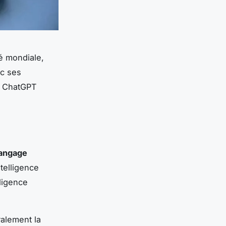
é mondiale,
ec ses
l, ChatGPT
langage
telligence
lligence
ralement la