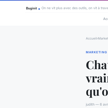
On ne vit plus avec des outils, on vit à trav
Ac
Accueil
›
Market
MARKETING
Chat
vrai
qu'o
judith — 6 av