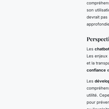
compréhensi
son utilisa
devrait pas
approfondie
Perspecti
Les
chatbot
Les enjeux 
et la trans
confiance
e
Les
dévelo
compréhens
utilité. Cep
pour préven