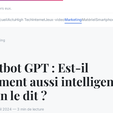
ers eux.
cueil
Actu
High Tech
Internet
Jeux-video
Marketing
Matériel
Smartpho
ing
bot GPT : Est-il
ment aussi intelligen
n le dit ?
ril 2024 — 3 min de lecture