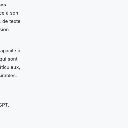
ses
ce à son
s de texte
sion
apacité à
qui sont
ticuleux,
irables.
GPT,