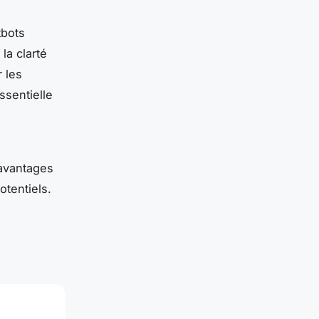
tbots
 la clarté
 les
ssentielle
 avantages
tentiels.