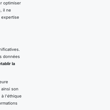
ur optimiser
 il ne
e expertise
ificatives.
des données
établir la
leure
ainsi son
 à l'éthique
ormations