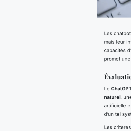
Les chatbot
mais leur in
capacités d
promet une 
Évaluati
Le
ChatGP
naturel
, un
artificielle
d’un tel sy
Les critère