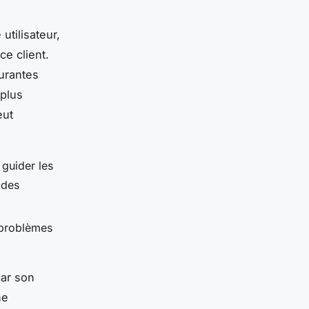
utilisateur,
ce client.
urantes
 plus
eut
guider les
 des
s problèmes
car son
ne