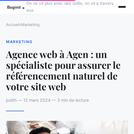
On ne vit plus avec des outils, on vit à travers
eux.
Accueil
›
Marketing
MARKETING
Agence web à Agen : un
spécialiste pour assurer le
référencement naturel de
votre site web
judith — 12 mars 2024 — 3 min de lecture