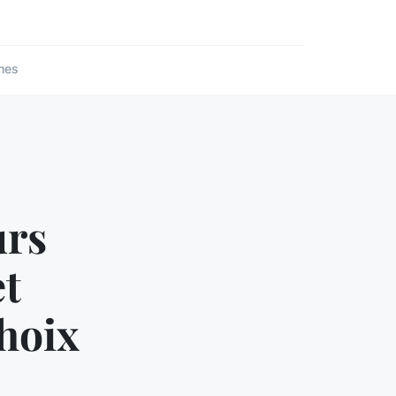
nes
urs
et
choix