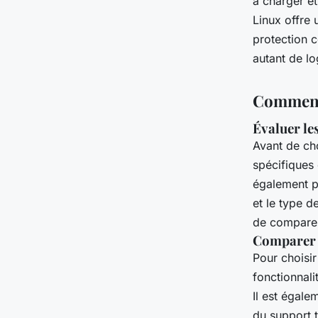
à charger e
Linux offre 
protection c
autant de l
Comment 
Évaluer le
Avant de cho
spécifiques 
également p
et le type de
de comparer 
Comparer le
Pour choisir
fonctionnali
Il est égale
du support 