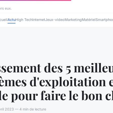
ers eux.
cueil
Actu
High Tech
Internet
Jeux-video
Marketing
Matériel
Smartpho
sement des 5 meille
èmes d'exploitation 
e pour faire le bon 
vril 2023 — 4 min de lecture