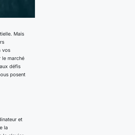
ielle. Mais
rs
à vos
r le marché
 aux défis
nous posent
inateur et
e la