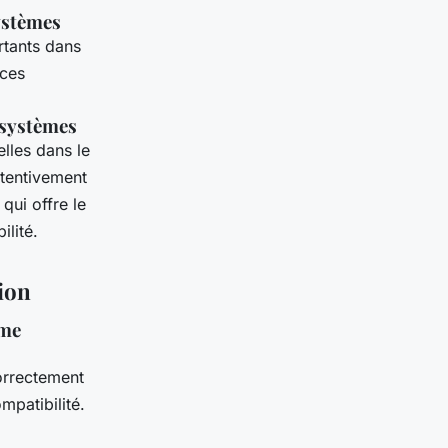
systèmes
rtants dans
 ces
s systèmes
elles dans le
ttentivement
qui offre le
ilité.
tion
ème
correctement
ompatibilité.