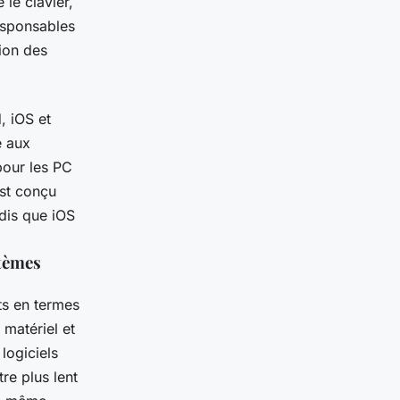
le clavier,
responsables
ion des
, iOS et
e aux
pour les PC
est conçu
ndis que iOS
stèmes
ts en termes
 matériel et
logiciels
re plus lent