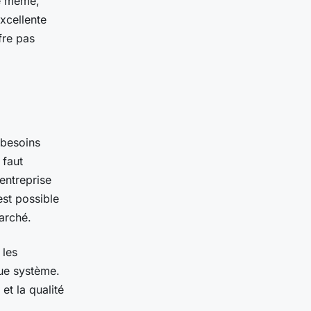
De même,
excellente
fre pas
 besoins
 faut
entreprise
 est possible
arché.
 les
que système.
et la qualité