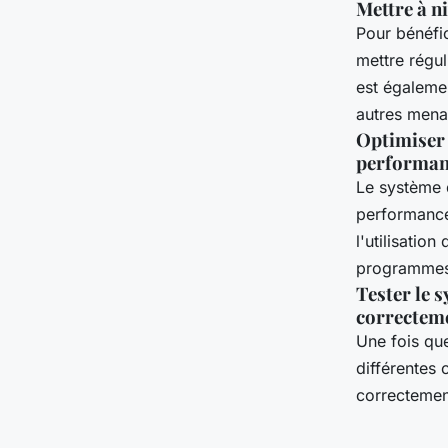
Mettre à ni
Pour bénéfic
mettre réguli
est égalemen
autres mena
Optimiser 
performan
Le système d
performance
l'utilisatio
programmes 
Tester le 
correctem
Une fois que 
différentes 
correctemen