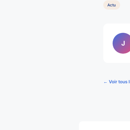
Actu
J
← Voir tous l