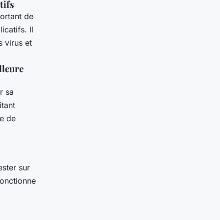
tifs
portant de
catifs. Il
 virus et
lleure
r sa
tant
re de
ester sur
 fonctionne