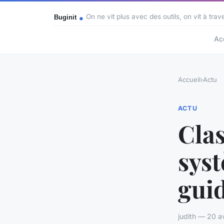
On ne vit plus avec des outils, on vit à trav
Ac
Accueil
›
Actu
ACTU
Clas
syst
guid
judith — 20 a