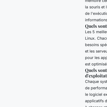
mémoire cent
la souris et
de l'exécuti
informations
Quels sont
Les 5 meill
Linux. Chacu
besoins spé
et les serv
pour les app
est optimisé
Quels sont
d'exploita
Chaque syst
de performan
le logiciel 
applicatifs 